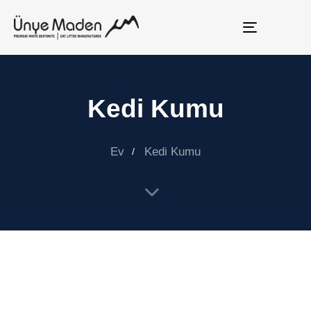
Gezintiyi
aç
/
kapat
Kedi Kumu
Ev
Kedi Kumu